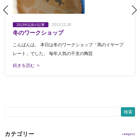
2013.12.26
2013.12.20
2013.12.17
2013.12.11
2013.11.13
2013年以前の記事
2013年以前の記事
2013年以前の記事
2013年以前の記事
2013年以前の記事
冬のワークショップ
第２回広島県ジュニア美術展
「シャガール展」＆「広島県ジュニア美術
冬のワークショップ申込み受付中
展覧会オープンしました
展」鑑賞ツアー
こんばんは。 本日は冬のワークショップ「馬のイヤープ
こんにちは。 広島県立美術館にて「第２回広島県ジュニ
こんにちは。 今日は風が強くて寒いですね。 そんな寒い
「アトリエぱおの仲間たち展2013」オープンしました。
広島県立美術館での「シャガール展」はもうご覧になりま
レート」でした。 毎年人気の干支の陶芸
ア美術展」が昨年に引き続き、開催中です
冬を吹き飛ばす「冬のワークショップ」
本日は19時までです。 皆さんのお
したか？ まだという皆さん、ぜひ一緒に
続きを読む >
続きを読む >
続きを読む >
続きを読む >
続きを読む >
カテゴリー