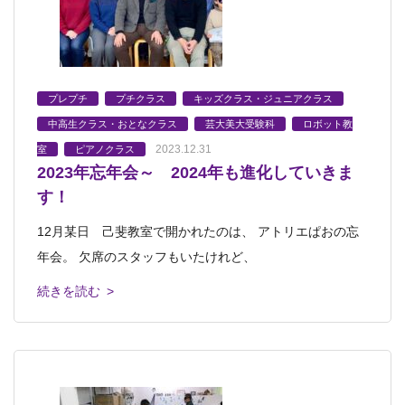
プレプチ
プチクラス
キッズクラス・ジュニアクラス
中高生クラス・おとなクラス
芸大美大受験科
ロボット教
2023.12.31
室
ピアノクラス
2023年忘年会～ 2024年も進化していきま
す！
12月某日 己斐教室で開かれたのは、 アトリエぱおの忘
年会。 欠席のスタッフもいたけれど、
続きを読む >