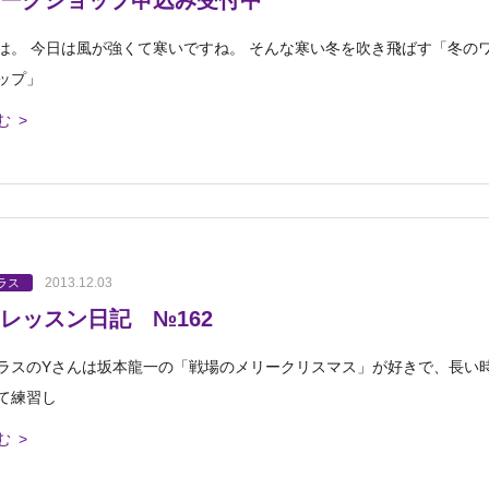
ークショップ申込み受付中
は。 今日は風が強くて寒いですね。 そんな寒い冬を吹き飛ばす「冬の
ップ」
む >
2013.12.03
ラス
レッスン日記 №162
ラスのYさんは坂本龍一の「戦場のメリークリスマス」が好きで、長い
て練習し
む >