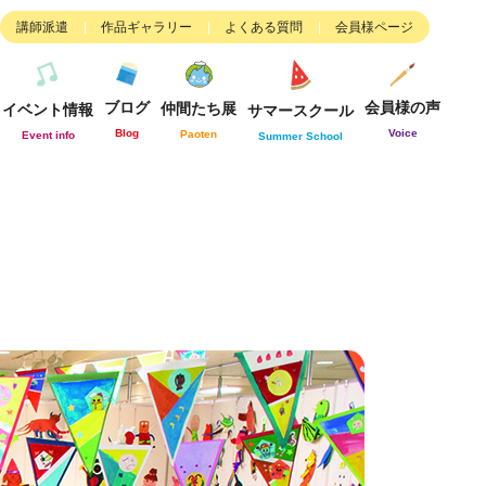
講師派遣
作品ギャラリー
よくある質問
会員様ページ
ブログ
会員様の声
仲間たち展
イベント情報
サマースクール
Blog
Voice
Paoten
Event info
Summer School