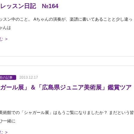
レッスン日記 №164
ッスン中のこと。 Aちゃんの演奏が、楽譜に書いてあることと少し違っ
ちゃんは
む >
2013.12.17
以前の記事
ガール展」＆「広島県ジュニア美術展」鑑賞ツア
美術館での「シャガール展」はもうご覧になりましたか？ まだという皆
ひ一緒に
む >