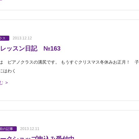
2013.12.12
ラス
レッスン日記 №163
は ピアノクラスの溝尻です。 もうすぐクリスマス冬休みお正月！ 子
にはわく
む >
2013.12.11
以前の記事