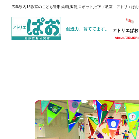
広島県内15教室のこども造形,絵画,陶芸,ロボット,ピアノ教室「アトリエぱ
創造力、育ててます。
アトリエぱお
About ATELIER