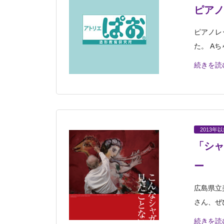
ピアノ
ピアノレ
た。 A
続きを読
2013年
「シャ
ー
広島県立
さん、ぜ
続きを読