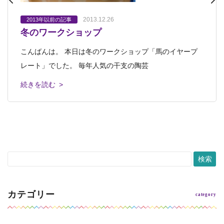
2013.12.26
2013.12.20
2013.12.17
2013.12.11
2013.11.13
2013年以前の記事
2013年以前の記事
2013年以前の記事
2013年以前の記事
2013年以前の記事
冬のワークショップ
第２回広島県ジュニア美術展
「シャガール展」＆「広島県ジュニア美術
冬のワークショップ申込み受付中
展覧会オープンしました
展」鑑賞ツアー
こんばんは。 本日は冬のワークショップ「馬のイヤープ
こんにちは。 広島県立美術館にて「第２回広島県ジュニ
こんにちは。 今日は風が強くて寒いですね。 そんな寒い
「アトリエぱおの仲間たち展2013」オープンしました。
広島県立美術館での「シャガール展」はもうご覧になりま
レート」でした。 毎年人気の干支の陶芸
ア美術展」が昨年に引き続き、開催中です
冬を吹き飛ばす「冬のワークショップ」
本日は19時までです。 皆さんのお
したか？ まだという皆さん、ぜひ一緒に
続きを読む >
続きを読む >
続きを読む >
続きを読む >
続きを読む >
カテゴリー