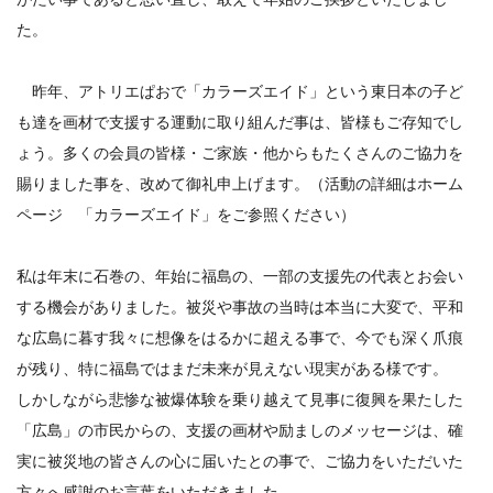
た。
昨年、アトリエぱおで「カラーズエイド」という東日本の子ど
も達を画材で支援する運動に取り組んだ事は、皆様もご存知でし
ょう。多くの会員の皆様・ご家族・他からもたくさんのご協力を
賜りました事を、改めて御礼申上げます。（活動の詳細はホーム
ページ 「カラーズエイド」をご参照ください）
私は年末に石巻の、年始に福島の、一部の支援先の代表とお会い
する機会がありました。被災や事故の当時は本当に大変で、平和
な広島に暮す我々に想像をはるかに超える事で、今でも深く爪痕
が残り、特に福島ではまだ未来が見えない現実がある様です。
しかしながら悲惨な被爆体験を乗り越えて見事に復興を果たした
「広島」の市民からの、支援の画材や励ましのメッセージは、確
実に被災地の皆さんの心に届いたとの事で、ご協力をいただいた
方々へ感謝のお言葉をいただきました。