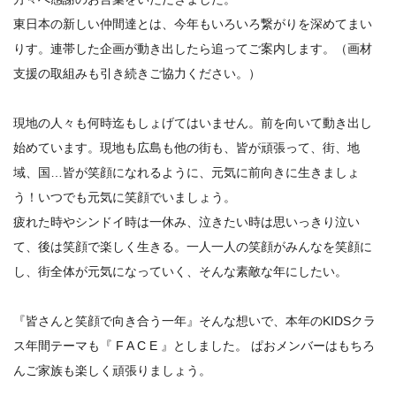
東日本の新しい仲間達とは、今年もいろいろ繋がりを深めてまい
りす。連帯した企画が動き出したら追ってご案内します。（画材
支援の取組みも引き続きご協力ください。）
現地の人々も何時迄もしょげてはいません。前を向いて動き出し
始めています。現地も広島も他の街も、皆が頑張って、街、地
域、国…皆が笑顔になれるように、元気に前向きに生きましょ
う！いつでも元気に笑顔でいましょう。
疲れた時やシンドイ時は一休み、泣きたい時は思いっきり泣い
て、後は笑顔で楽しく生きる。一人一人の笑顔がみんなを笑顔に
し、街全体が元気になっていく、そんな素敵な年にしたい。
『皆さんと笑顔で向き合う一年』そんな想いで、本年のKIDSクラ
ス年間テーマも『 F A C E 』としました。 ぱおメンバーはもちろ
んご家族も楽しく頑張りましょう。