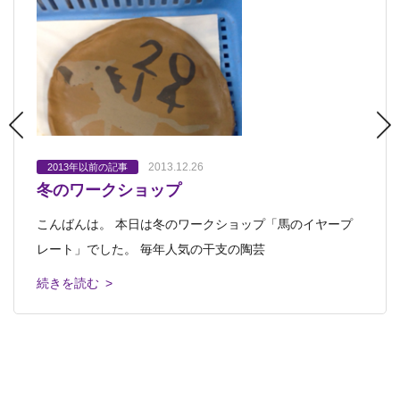
2013.12.26
2013.12.20
2013.12.17
2013.12.11
2013.11.13
2013年以前の記事
2013年以前の記事
2013年以前の記事
2013年以前の記事
2013年以前の記事
冬のワークショップ
第２回広島県ジュニア美術展
「シャガール展」＆「広島県ジュニア美術
冬のワークショップ申込み受付中
展覧会オープンしました
展」鑑賞ツアー
こんばんは。 本日は冬のワークショップ「馬のイヤープ
こんにちは。 広島県立美術館にて「第２回広島県ジュニ
こんにちは。 今日は風が強くて寒いですね。 そんな寒い
「アトリエぱおの仲間たち展2013」オープンしました。
広島県立美術館での「シャガール展」はもうご覧になりま
レート」でした。 毎年人気の干支の陶芸
ア美術展」が昨年に引き続き、開催中です
冬を吹き飛ばす「冬のワークショップ」
本日は19時までです。 皆さんのお
したか？ まだという皆さん、ぜひ一緒に
続きを読む >
続きを読む >
続きを読む >
続きを読む >
続きを読む >