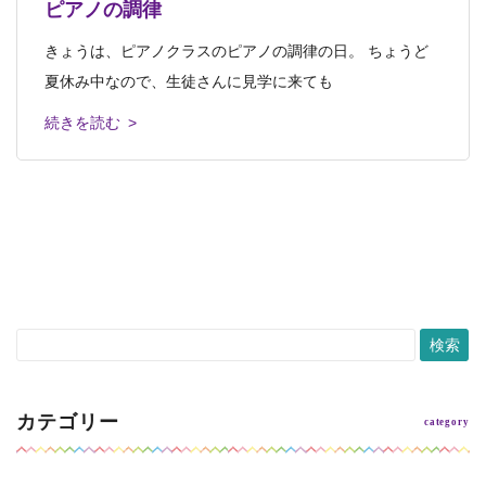
ピアノの調律
ピアノクラスの発表会 プログラムができま
もうすぐピアノクラスの発表会♪
ジュニアクラス
中高生クラス・おとなクラス
中高生クラス・おとなクラス
芸大美大受験科
芸大美大受験
ロボット教
した♪
2023.12.31
2024.01.01
科
室
ロボット教室
ピアノクラス
ピアノクラス
きょうは、ピアノクラスのピアノの調律の日。 ちょうど
ピアノクラスの溝尻雅子です。こんにちは。 もうすぐピ
ありがとう2023 よろしく2024
2023年忘年会～ 2024年も進化していきま
ピアノクラス発表会のプログラムができました。 西洋音
夏休み中なので、生徒さんに見学に来ても
アノクラスの発表会です。 ピアノを
す！
楽の礎を築いた古い時代の
私達が齢33で立ち上げた造形教室「アトリエぱお」は、早
続きを読む >
続きを読む >
12月某日 己斐教室で開かれたのは、 アトリエぱおの忘
いもので30周年を迎えました。 会員
続きを読む >
年会。 欠席のスタッフもいたけれど、
続きを読む >
続きを読む >
カテゴリー