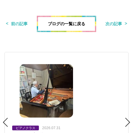
ブログの一覧に戻る
前の記事
次の記事
2026.07.31
2023.03.21
2023.03.27
ピアノクラス
オンラインぱお
プレプチ
ピアノクラス
ピアノクラス
プチクラス
会員さんへのお知らせ
プレプチ
キッズクラス・ジュニアクラス
プチクラス
キッズクラス・