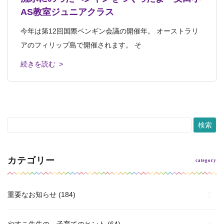
AS教室ジュニアクラス
クラス
ス
こんにちは、齊藤です。 先日ブログに載せた、安佐南木
安田小アフタースクール教室ジュニアクラス ３週連続
今年は第12回国際ペンギン会議の開催年。 オーストラリ
安田小アフタースクール教室ジュニアクラス 今回は3回完
安田小アフタースクール教室キッズ２年生クラス 本日の
曜ジュニアクラスで制作した静物画レッス
で静物画に取り組んでいます。 &nbs
アのフィリップ島で開催されます。 そ
結プログラム「静物画」の仕上げでした
レッスンタイトルは「オーパーツ」 オー
続きを読む >
続きを読む >
続きを読む >
続きを読む >
続きを読む >
カテゴリー
重要なお知らせ
(184)
やすこ先生の、子育てのヒント
(64)