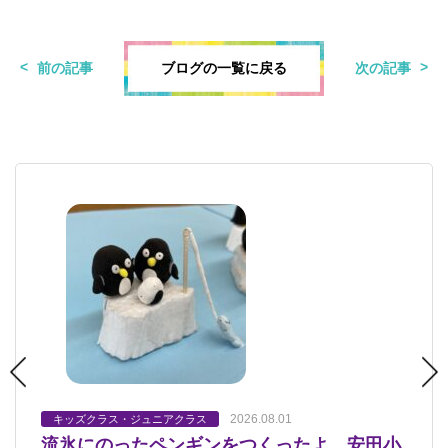
ブログの一覧に戻る
前の記事
次の記事
2026.08.01
2026.07.23
2026.07.18
2026.07.17
2026.07.12
キッズクラス・ジュニアクラス
キッズクラス・ジュニアクラス
キッズクラス・ジュニアクラス
キッズクラス・ジュニアクラス
キッズクラス・ジュニアクラス
流氷にのったペンギンをつくったよ 安田小
「静物画」完成！ 安田小AS教室ジュニア
「オーパーツ」 安田小AS教室キッズクラ
静物画 安佐南教室ジュニアクラス
静物画 安田小AS教室ジュニアクラス