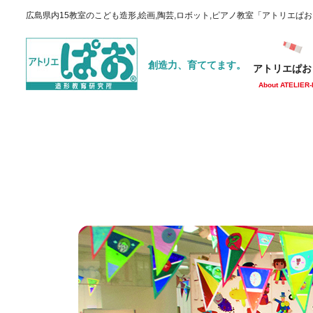
広島県内15教室のこども造形,絵画,陶芸,ロボット,ピアノ教室「アトリエぱ
創造力、育ててます。
アトリエぱお
About ATELIER