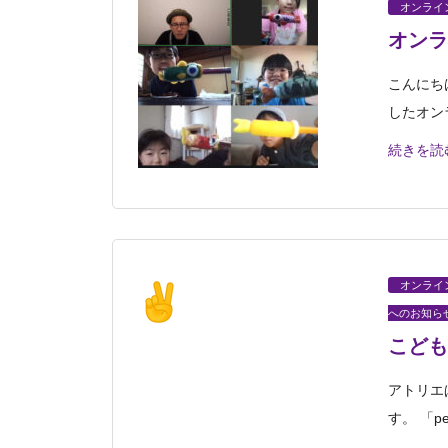
オンライ
オンラ
こんにち
したオン
続きを読
オンライ
へのお知ら
こども
アトリエ
す。 「pe