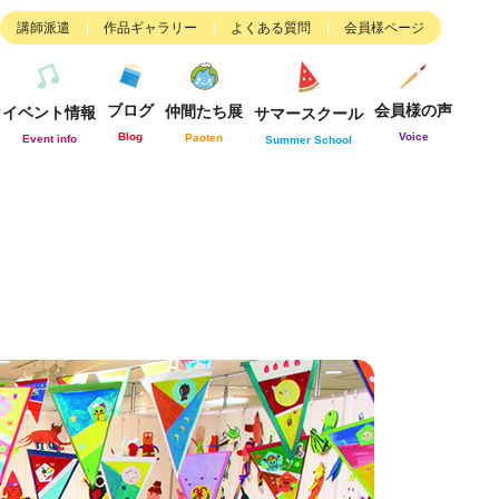
講師派遣
作品ギャラリー
よくある質問
会員様ページ
ブログ
会員様の声
仲間たち展
イベント情報
サマースクール
Blog
Voice
Paoten
Event info
Summer School