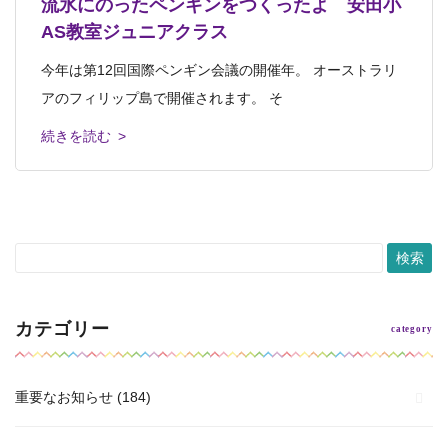
流氷にのったペンギンをつくったよ 安田小
「静物画」完成！ 安田小AS教室ジュニア
「オーパーツ」 安田小AS教室キッズクラ
静物画 安佐南教室ジュニアクラス
静物画 安田小AS教室ジュニアクラス
AS教室ジュニアクラス
クラス
ス
こんにちは、齊藤です。 先日ブログに載せた、安佐南木
安田小アフタースクール教室ジュニアクラス ３週連続
今年は第12回国際ペンギン会議の開催年。 オーストラリ
安田小アフタースクール教室ジュニアクラス 今回は3回完
安田小アフタースクール教室キッズ２年生クラス 本日の
曜ジュニアクラスで制作した静物画レッス
で静物画に取り組んでいます。 &nbs
アのフィリップ島で開催されます。 そ
結プログラム「静物画」の仕上げでした
レッスンタイトルは「オーパーツ」 オー
続きを読む >
続きを読む >
続きを読む >
続きを読む >
続きを読む >
カテゴリー
重要なお知らせ
(184)