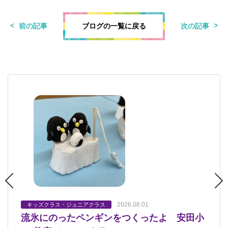
ブログの一覧に戻る
前の記事
次の記事
2026.08.01
2026.07.23
2026.07.18
2026.07.17
2026.07.12
キッズクラス・ジュニアクラス
キッズクラス・ジュニアクラス
キッズクラス・ジュニアクラス
キッズクラス・ジュニアクラス
キッズクラス・ジュニアクラス
流氷にのったペンギンをつくったよ 安田小
「静物画」完成！ 安田小AS教室ジュニア
「オーパーツ」 安田小AS教室キッズクラ
静物画 安佐南教室ジュニアクラス
静物画 安田小AS教室ジュニアクラス