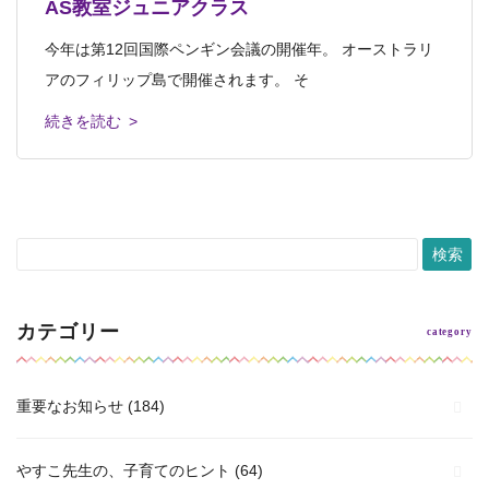
AS教室ジュニアクラス
クラス
ス
こんにちは、齊藤です。 先日ブログに載せた、安佐南木
安田小アフタースクール教室ジュニアクラス ３週連続
今年は第12回国際ペンギン会議の開催年。 オーストラリ
安田小アフタースクール教室ジュニアクラス 今回は3回完
安田小アフタースクール教室キッズ２年生クラス 本日の
曜ジュニアクラスで制作した静物画レッス
で静物画に取り組んでいます。 &nbs
アのフィリップ島で開催されます。 そ
結プログラム「静物画」の仕上げでした
レッスンタイトルは「オーパーツ」 オー
続きを読む >
続きを読む >
続きを読む >
続きを読む >
続きを読む >
カテゴリー
重要なお知らせ
(184)
やすこ先生の、子育てのヒント
(64)