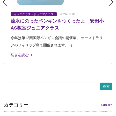
2026.08.01
2026.07.23
2026.07.18
2026.07.17
2026.07.12
キッズクラス・ジュニアクラス
キッズクラス・ジュニアクラス
キッズクラス・ジュニアクラス
キッズクラス・ジュニアクラス
キッズクラス・ジュニアクラス
流氷にのったペンギンをつくったよ 安田小
「静物画」完成！ 安田小AS教室ジュニア
「オーパーツ」 安田小AS教室キッズクラ
静物画 安佐南教室ジュニアクラス
静物画 安田小AS教室ジュニアクラス
AS教室ジュニアクラス
クラス
ス
こんにちは、齊藤です。 先日ブログに載せた、安佐南木
安田小アフタースクール教室ジュニアクラス ３週連続
今年は第12回国際ペンギン会議の開催年。 オーストラリ
安田小アフタースクール教室ジュニアクラス 今回は3回完
安田小アフタースクール教室キッズ２年生クラス 本日の
曜ジュニアクラスで制作した静物画レッス
で静物画に取り組んでいます。 &nbs
アのフィリップ島で開催されます。 そ
結プログラム「静物画」の仕上げでした
レッスンタイトルは「オーパーツ」 オー
続きを読む >
続きを読む >
続きを読む >
続きを読む >
続きを読む >
カテゴリー