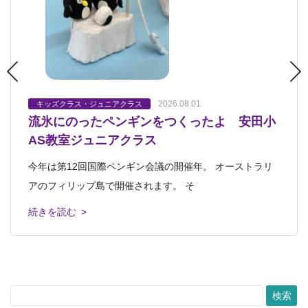
2026.08.01
2026.07.23
2026.07.18
2026.07.17
2026.07.12
キッズクラス・ジュニアクラス
キッズクラス・ジュニアクラス
キッズクラス・ジュニアクラス
キッズクラス・ジュニアクラス
キッズクラス・ジュニアクラス
流氷にのったペンギンをつくったよ 安田小
「静物画」完成！ 安田小AS教室ジュニア
「オーパーツ」 安田小AS教室キッズクラ
静物画 安佐南教室ジュニアクラス
静物画 安田小AS教室ジュニアクラス
AS教室ジュニアクラス
クラス
ス
こんにちは、齊藤です。 先日ブログに載せた、安佐南木
安田小アフタースクール教室ジュニアクラス ３週連続
今年は第12回国際ペンギン会議の開催年。 オーストラリ
安田小アフタースクール教室ジュニアクラス 今回は3回完
安田小アフタースクール教室キッズ２年生クラス 本日の
曜ジュニアクラスで制作した静物画レッス
で静物画に取り組んでいます。 &nbs
アのフィリップ島で開催されます。 そ
結プログラム「静物画」の仕上げでした
レッスンタイトルは「オーパーツ」 オー
続きを読む >
続きを読む >
続きを読む >
続きを読む >
続きを読む >