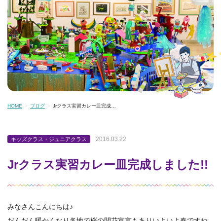
HOME
ブログ
Jrクラス実習カレー皿完成…
2016.03.22
キッズクラス・ジュニアクラス
Jrクラス実習カレー皿完成しました!!
みなさんこんにちは♪
だんだん暖かくなり各地で桜の開花宣言もありいよいよ春ですね