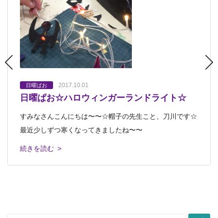
2017.10.01
2017.09.20
2017.09.14
2017.02.13
2017.02.01
日曜ぱお
日曜ぱお
日曜ぱお
日曜ぱお
日曜ぱお
日曜ぱお☆ハロウィンガーランドライト☆
日曜ぱおハロウィンガーランドライト増設の
10月の日曜ぱお ハロウィンの工作です
羊毛フェルトの雛人形を作りましたよ、アト
2月の「日曜ぱお」は羊毛フェルトで作るひ
お知らせ
リエぱおの日曜ぱおで
な人形
すみなさんこんにちは〜〜☆帽子の先生こと、刀川です☆
秋の足音が聞こえてきました 寒暖差がある今日この頃、
こんにちは。 先日のブログでご紹介した10月1日の日曜ぱ
こんにちは。 クリエイティブな休日のご提案「日曜ぱ
「日曜ぱお」は1回から楽しめる日曜日限定のレッスンで
最近少しずつ寒くなってきましたね〜〜
みなさま体調を崩されないようにしてくだ
お「ハロウィンガーランドライト」で
お」は、会員さんだけでなく、一般の方も楽
す。会員さんもご家族も、一般の方もはじ
続きを読む >
続きを読む >
続きを読む >
続きを読む >
続きを読む >