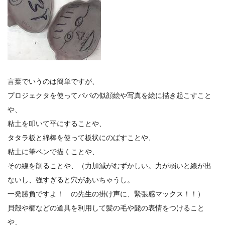
言葉でいうのは簡単ですが、
プロジェクタを使ってパパの似顔絵や写真を絵に描き起こすこと
や、
粘土を叩いて平にすることや、
タタラ板と綿棒を使って板状にのばすことや、
粘土に筆ペンで描くことや、
その線を削ることや、（力加減がむずかしい。力が弱いと線が出
ないし、強すぎると穴があいちゃうし。
一発勝負ですよ！ の先生の掛け声に、緊張感マックス！！）
貝殻や櫛などの道具を利用して髪の毛や髭の表情をつけること
や、