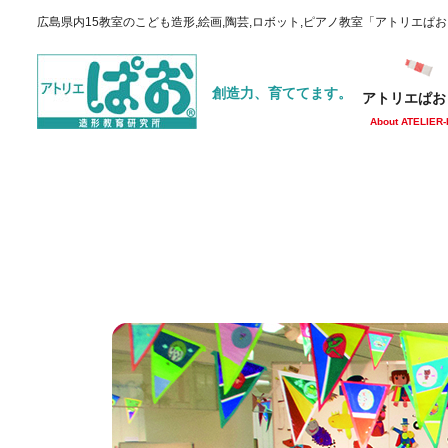
広島県内15教室のこども造形,絵画,陶芸,ロボット,ピアノ教室「アトリエぱ
創造力、育ててます。
アトリエぱお
About ATELIER