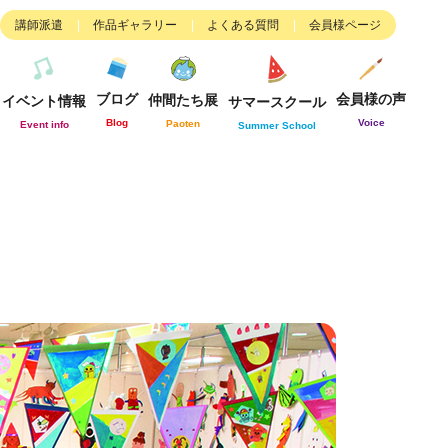
講師派遣
作品ギャラリー
よくある質問
会員様ページ
ブログ
会員様の声
仲間たち展
イベント情報
サマースクール
Blog
Voice
Paoten
Event info
Summer School