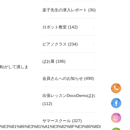
楽子先生の潜入レポート
(36)
ロボット教室
(142)
ピアノクラス
(234)
ぱお展
(186)
転がして潰しま
会員さんへのお知らせ
(490)
出張レッスンDocoDemoぱお
(112)
サマースクール
(327)
%E3%81%86%E3%81%A1%E3%82%8F%E3%80%8D/