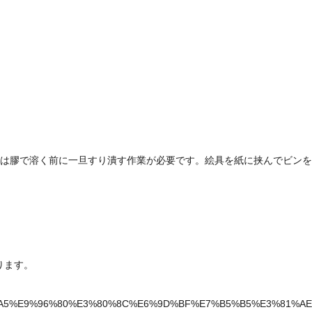
は膠で溶く前に一旦すり潰す作業が必要です。絵具を紙に挟んでビンを
ります。
5%E9%96%80%E3%80%8C%E6%9D%BF%E7%B5%B5%E3%81%AE