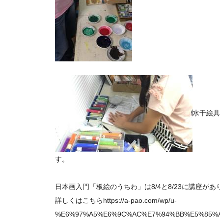
水干絵具
す。
日本画入門「板絵のうちわ」は8/4と8/23に講座があ
詳しくはこちらhttps://a-pao.com/wp/u-
%E6%97%A5%E6%9C%AC%E7%94%BB%E5%85%A