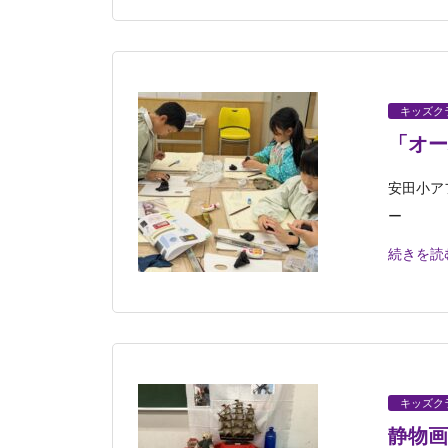
キッズク
「オー
安田小ア
ー
続きを読
キッズク
静物画