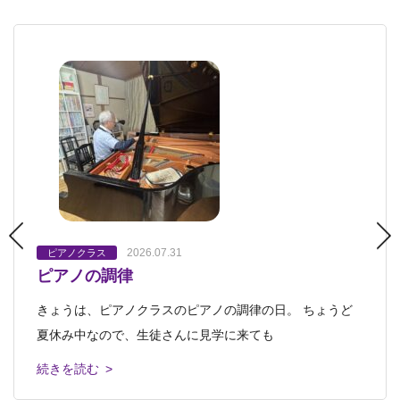
2026.07.31
2023.03.21
2023.03.27
ピアノクラス
オンラインぱお
プレプチ
ピアノクラス
ピアノクラス
プチクラス
会員さんへのお知らせ
プレプチ
キッズクラス・ジュニアクラス
プチクラス
キッズクラス・
ピアノの調律
ピアノクラスの発表会 プログラムができま
もうすぐピアノクラスの発表会♪
ジュニアクラス
中高生クラス・おとなクラス
中高生クラス・おとなクラス
芸大美大受験科
芸大美大受験
ロボット教
した♪
2023.12.31
2024.01.01
科
室
ロボット教室
ピアノクラス
ピアノクラス
きょうは、ピアノクラスのピアノの調律の日。 ちょうど
ピアノクラスの溝尻雅子です。こんにちは。 もうすぐピ
ありがとう2023 よろしく2024
2023年忘年会～ 2024年も進化していきま
ピアノクラス発表会のプログラムができました。 西洋音
夏休み中なので、生徒さんに見学に来ても
アノクラスの発表会です。 ピアノを
す！
楽の礎を築いた古い時代の
私達が齢33で立ち上げた造形教室「アトリエぱお」は、早
続きを読む >
続きを読む >
12月某日 己斐教室で開かれたのは、 アトリエぱおの忘
いもので30周年を迎えました。 会員
続きを読む >