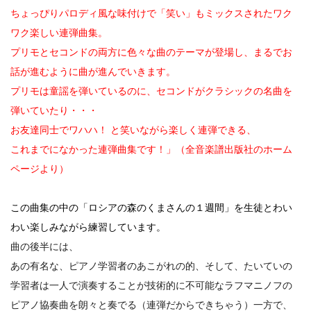
ちょっぴりパロディ風な味付けで「笑い」もミックスされたワク
ワク楽しい連弾曲集。
プリモとセコンドの両方に色々な曲のテーマが登場し、まるでお
話が進むように曲が進んでいきます。
プリモは童謡を弾いているのに、セコンドがクラシックの名曲を
弾いていたり・・・
お友達同士でワハハ！ と笑いながら楽しく連弾できる、
これまでになかった連弾曲集です！」（全音楽譜出版社のホーム
ページより）
この曲集の中の「ロシアの森のくまさんの１週間」を生徒とわい
わい楽しみながら練習しています。
曲の後半には、
あの有名な、ピアノ学習者のあこがれの的、そして、たいていの
学習者は一人で演奏することが技術的に不可能なラフマニノフの
ピアノ協奏曲を朗々と奏でる（連弾だからできちゃう）一方で、