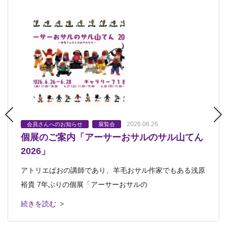
2026.06.26
2026.06.12
2026.03.08
会員さんへのお知らせ
会員さんへのお知らせ
プレプチ
会員さんへのお知らせ
キッズクラス・ジュニアクラス
プチクラス
展覧会
展覧会
展覧会
キッズクラス・ジュニアクラス
会員さんへのお知らせ
展覧
個展のご案内「アーサーおサルのサル山てん
「アーサーおサルのサル山てん2026」
平和大通り芸術祭
2026.03.06
会
中高生クラス・おとなクラス
会員さんへのお知らせ
スケッ
2026」
ホキ美術館へ行ってきました
2026.04.02
チツアー
こんにちは。こどもクラスの浅原です。 私はこどもクラ
平和大通り芸術祭 開催中です。 自由に散策できると
江田島青少年交流の家へ視察 ファミリーア
アトリエぱおの講師であり、羊毛おサル作家でもある浅原
スの講師ですが、羊毛おサル作家でもあり
ころに作品が
みなさんこんにちは。 こどもクラス講師の中島です。 先
ートキャンプ in 江田島
裕貴 7年ぶりの個展「アーサーおサルの
日、写実絵画専門の美術館、ホキ美術館
続きを読む >
続きを読む >
こんにちは！ こどもクラス講師の樺澤です。 春らしい
続きを読む >
続きを読む >
陽気の日も増えてきましたね。 先日、5