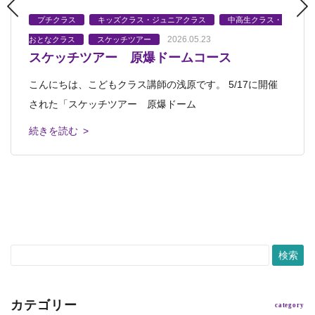
プチクラス
プチクラス
プチクラス
プレプチ
プチクラス
プチクラス
キッズクラス・ジュニアクラス
キッズクラス・ジュニアクラス
キッズクラス・ジュニアクラス
キッズクラス・ジュニアクラス
キッズクラス・ジュニアクラス
中高生クラス・
スケッチツア
中高生クラス・
中高生クラス・
2026.04.27
2026.05.23
2025.05.31
おとなクラス
ー
おとなクラス
おとなクラス
中高生クラス・おとなクラス
スケッチツアー
芸大美大受験科
スケッチツアー
会員さんへのお知らせ
スケッチツアー
スケッ
スケッチツアー 原爆ドームコース
スケッチツアー ＠安佐動物公園
スケッチツアー 原爆ドーム
2026.04.11
2026.04.02
チツアー
スケッチツアー 広島市現代美術館
江田島青少年交流の家へ視察 ファミリーア
こんにちは、こどもクラス講師の浅原です。 5/17に開催
こんにちは こどもクラス講師の市場です。 4月26日に、
こんにちは！ こどもクラス講師の市場です。 ５月中
ートキャンプ in 江田島
された「スケッチツアー 原爆ドーム
安佐動物公園にてスケッチツアーを
広島市現代美術館でスケッチツアーを開催しました。 現
旬、原爆ドームでスケッチツアーを開催しま
こんにちは！ こどもクラス講師の樺澤です。 春らしい
代美術館のナビゲーターによる解説 展覧
続きを読む >
続きを読む >
続きを読む >
陽気の日も増えてきましたね。 先日、5
続きを読む >
続きを読む >
カテゴリー