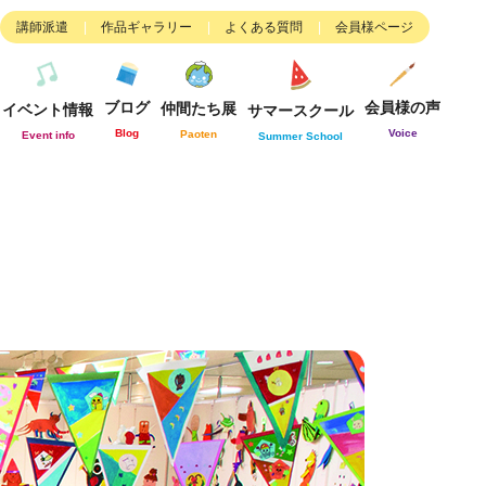
講師派遣
作品ギャラリー
よくある質問
会員様ページ
ブログ
会員様の声
仲間たち展
イベント情報
サマースクール
Blog
Voice
Paoten
Event info
Summer School