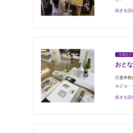
続きを読
中高生ク
おとな
己斐本校
ルジョ・
続きを読