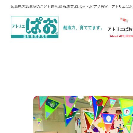
広島県内15教室のこども造形,絵画,陶芸,ロボット,ピアノ教室「アトリエぱ
創造力、育ててます。
アトリエぱお
About ATELIER