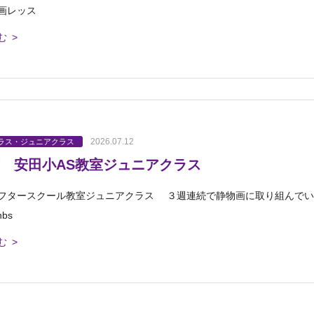
画レッス
む >
2026.07.12
ラス・ジュニアクラス
 安田小AS教室ジュニアクラス
フタースクール教室ジュニアクラス ３週連続で静物画に取り組んでい
bs
む >