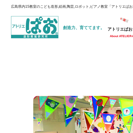
広島県内15教室のこども造形,絵画,陶芸,ロボット,ピアノ教室「アトリエぱ
創造力、育ててます。
アトリエぱお
About ATELIER