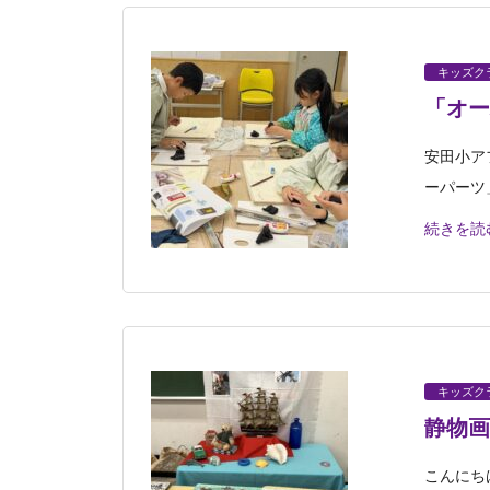
キッズク
「オー
安田小ア
ーパーツ
続きを読
キッズク
静物画
こんにち