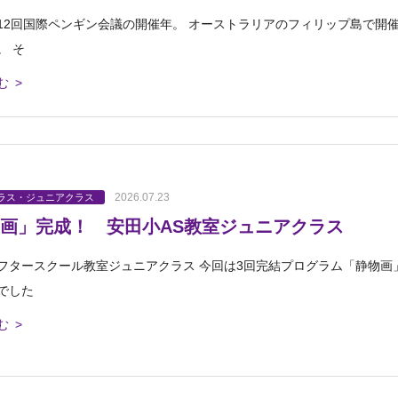
12回国際ペンギン会議の開催年。 オーストラリアのフィリップ島で開
。 そ
む >
2026.07.23
ラス・ジュニアクラス
画」完成！ 安田小AS教室ジュニアクラス
フタースクール教室ジュニアクラス 今回は3回完結プログラム「静物画
でした
む >