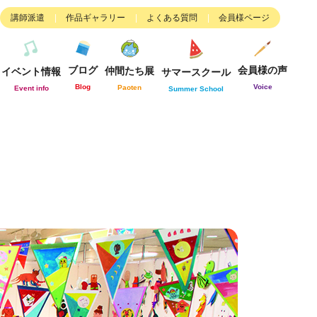
講師派遣
作品ギャラリー
よくある質問
会員様ページ
ブログ
会員様の声
仲間たち展
イベント情報
サマースクール
Blog
Voice
Paoten
Event info
Summer School