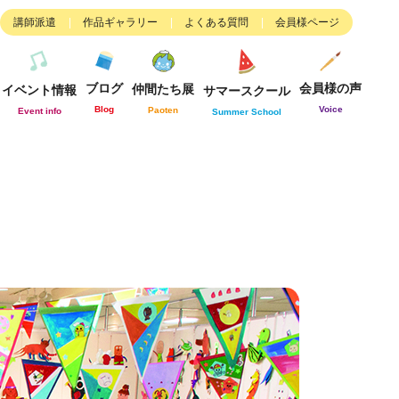
講師派遣
作品ギャラリー
よくある質問
会員様ページ
ブログ
会員様の声
仲間たち展
イベント情報
サマースクール
Blog
Voice
Paoten
Event info
Summer School