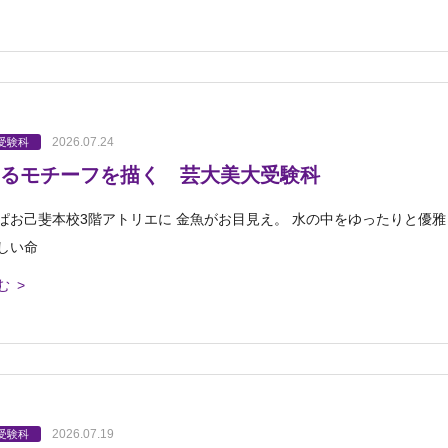
2026.07.24
受験科
るモチーフを描く 芸大美大受験科
ぱお己斐本校3階アトリエに 金魚がお目見え。 水の中をゆったりと優雅
しい命
む >
2026.07.19
受験科