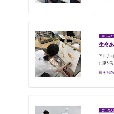
芸大美大
生命あ
アトリエ
に漂う美
続きを読
芸大美大