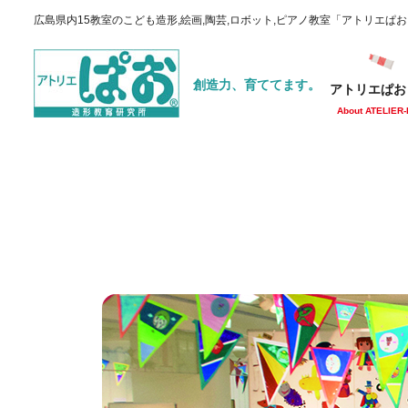
広島県内15教室のこども造形,絵画,陶芸,ロボット,ピアノ教室「アトリエぱ
創造力、育ててます。
アトリエぱお
About ATELIER