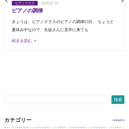
2026.07.31
2023.03.21
2023.03.27
ピアノクラス
オンラインぱお
プレプチ
ピアノクラス
ピアノクラス
プチクラス
会員さんへのお知らせ
プレプチ
キッズクラス・ジュニアクラス
プチクラス
キッズクラス・
ピアノの調律
ピアノクラスの発表会 プログラムができま
もうすぐピアノクラスの発表会♪
ジュニアクラス
中高生クラス・おとなクラス
中高生クラス・おとなクラス
芸大美大受験科
芸大美大受験
ロボット教
した♪
2023.12.31
2024.01.01
科
室
ロボット教室
ピアノクラス
ピアノクラス
きょうは、ピアノクラスのピアノの調律の日。 ちょうど
ピアノクラスの溝尻雅子です。こんにちは。 もうすぐピ
ありがとう2023 よろしく2024
2023年忘年会～ 2024年も進化していきま
ピアノクラス発表会のプログラムができました。 西洋音
夏休み中なので、生徒さんに見学に来ても
アノクラスの発表会です。 ピアノを
す！
楽の礎を築いた古い時代の
私達が齢33で立ち上げた造形教室「アトリエぱお」は、早
続きを読む >
続きを読む >
12月某日 己斐教室で開かれたのは、 アトリエぱおの忘
いもので30周年を迎えました。 会員
続きを読む >
年会。 欠席のスタッフもいたけれど、
続きを読む >
続きを読む >
カテゴリー