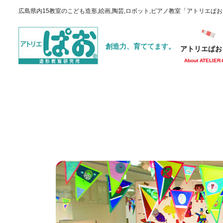
広島県内15教室のこども造形,絵画,陶芸,ロボット,ピアノ教室「アトリエぱ
創造力、育ててます。
アトリエぱお
About ATELIER