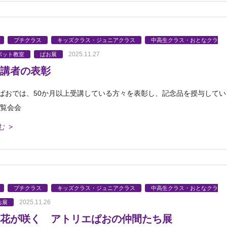
プチクラス
キッズクラス・ジュニアクラス
中高生クラス・おとなクラ
2025.11.27
ボット教室
ぱお展
講者の表彰
ぱおでは、50か月以上受講している方々を表彰し、記念品を授与してい
展覧会会
む >
プチクラス
キッズクラス・ジュニアクラス
中高生クラス・おとなクラ
2025.11.26
お展
の花が咲く アトリエぱおの仲間たち展