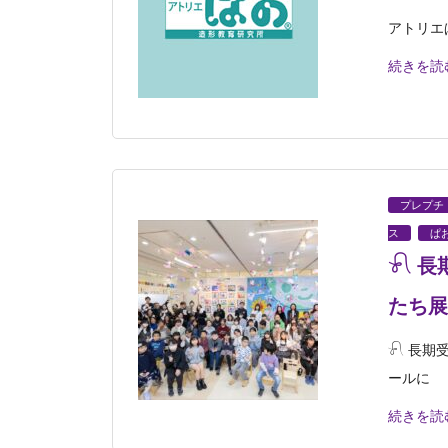
アトリエ
続きを読
プレプチ
ス
ぱ
𓍯 
たち展
𓍯 長期
ールに
続きを読