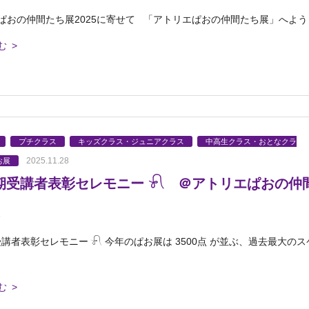
ぱおの仲間たち展2025に寄せて 「アトリエぱおの仲間たち展」へよう
む >
プチクラス
キッズクラス・ジュニアクラス
中高生クラス・おとなクラ
2025.11.28
お展
長期受講者表彰セレモニー 𓍯 ＠アトリエぱおの仲
受講者表彰セレモニー 𓍯 今年のぱお展は 3500点 が並ぶ、過去最大のス
む >