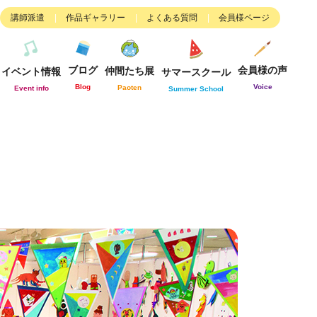
講師派遣
作品ギャラリー
よくある質問
会員様ページ
ブログ
会員様の声
仲間たち展
イベント情報
サマースクール
Blog
Voice
Paoten
Event info
Summer School