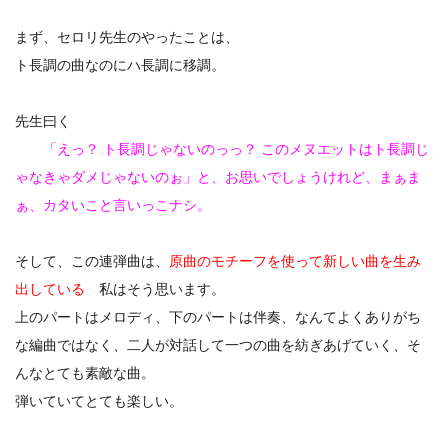
まず、セロリ先生のやったことは、
ト長調の曲なのにハ長調に移調。
先生曰く
「えっ？ ト長調じゃないのっっ？ このメヌエットはト長調じ
ゃなきゃダメじゃないのぉ」と、お思いでしょうけれど、まぁま
ぁ、カタいこと言いっこナシ。
そして、この連弾曲は、
原曲のモチーフを使って新しい曲を生み
出している
私はそう思います。
上のパートはメロディ、下のパートは伴奏、なんてよくありがち
な編曲ではなく、二人が対話して一つの曲を紡ぎあげていく、そ
んなとても素敵な曲。
弾いていてとても楽しい。