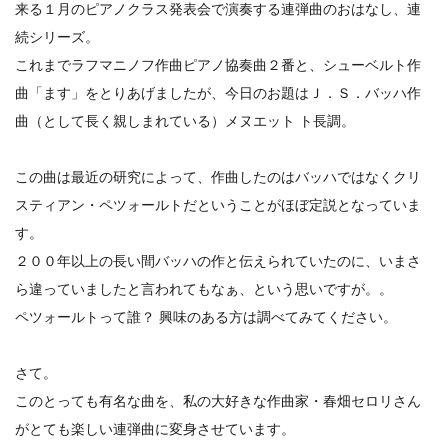
来る１月のピアノクラス発表会で演奏する連弾曲のおはなし、連
続シリーズ。
これまでラフマニノフ作曲ピアノ協奏曲２番と、シューベルト作
曲「ます」をとりあげましたが、今日のお題はＪ．Ｓ．バッハ作
曲（として長く親しまれている）メヌエット ト長調。
この曲は最近の研究によって、作曲したのはバッハではなくクリ
スティアン・ペツォールトだということがほぼ定説となっていま
す。
２００年以上の長い間バッハの作と伝えられていたのに、いまさ
ら違っていましたと言われてもなぁ、という思いですが。。
ペツォールトって誰？ 興味のある方は調べてみてください。
さて。
このとっても有名な曲を、私の大好きな作曲家・春畑セロリさん
がとても楽しい連弾曲に変身させています。