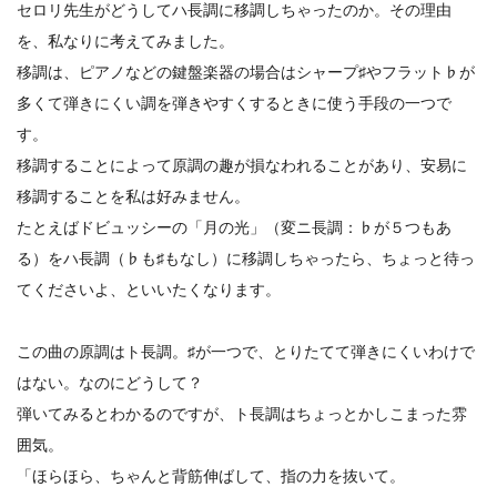
セロリ先生がどうしてハ長調に移調しちゃったのか。その理由
を、私なりに考えてみました。
移調は、ピアノなどの鍵盤楽器の場合はシャープ♯やフラット♭が
多くて弾きにくい調を弾きやすくするときに使う手段の一つで
す。
移調することによって原調の趣が損なわれることがあり、安易に
移調することを私は好みません。
たとえばドビュッシーの「月の光」（変ニ長調：♭が５つもあ
る）をハ長調（♭も♯もなし）に移調しちゃったら、ちょっと待っ
てくださいよ、といいたくなります。
この曲の原調はト長調。♯が一つで、とりたてて弾きにくいわけで
はない。なのにどうして？
弾いてみるとわかるのですが、ト長調はちょっとかしこまった雰
囲気。
「ほらほら、ちゃんと背筋伸ばして、指の力を抜いて。