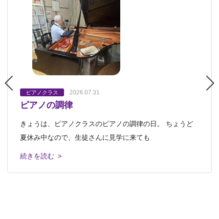
2026.07.31
2023.03.21
2023.03.27
ピアノクラス
オンラインぱお
プレプチ
ピアノクラス
ピアノクラス
プチクラス
会員さんへのお知らせ
プレプチ
キッズクラス・ジュニアクラス
プチクラス
キッズクラス・
ピアノの調律
ピアノクラスの発表会 プログラムができま
もうすぐピアノクラスの発表会♪
ジュニアクラス
中高生クラス・おとなクラス
中高生クラス・おとなクラス
芸大美大受験科
芸大美大受験
ロボット教
した♪
2023.12.31
2024.01.01
科
室
ロボット教室
ピアノクラス
ピアノクラス
きょうは、ピアノクラスのピアノの調律の日。 ちょうど
ピアノクラスの溝尻雅子です。こんにちは。 もうすぐピ
ありがとう2023 よろしく2024
2023年忘年会～ 2024年も進化していきま
ピアノクラス発表会のプログラムができました。 西洋音
夏休み中なので、生徒さんに見学に来ても
アノクラスの発表会です。 ピアノを
す！
楽の礎を築いた古い時代の
私達が齢33で立ち上げた造形教室「アトリエぱお」は、早
続きを読む >
続きを読む >
12月某日 己斐教室で開かれたのは、 アトリエぱおの忘
いもので30周年を迎えました。 会員
続きを読む >
年会。 欠席のスタッフもいたけれど、
続きを読む >
続きを読む >