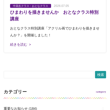
2026.07.05
2026.06.17
2026.06.09
2026.06.07
中高生クラス・おとなクラス
中高生クラス・おとなクラス
中高生クラス・おとなクラス
中高生クラス・おとなクラス
プチクラス
キッズクラス・ジュニアクラス
中高生クラス・
ひまわりを描きませんか おとなクラス特別
おとなクラス 画集を参考に
おとなクラス 水彩画のデモンストレーショ
おとなクラス 木彫に挑戦
2026.06.06
おとなクラス
芸大美大受験科
講座
ン
「平和鳥」
己斐本校にはたくさんの画集があります。 こちらのおと
おとなクラスでは自分のやりたい制作を、 講師と相談し
おとなクラス特別講座「アクリル画でひまわりを描きませ
己斐本校おとなクラスにて 水彩絵の具での制作の方が多
なクラスの方は、 「ジョルジョ・モラン
ながら進めることができます。 こちらの
「平和鳥」 懐かしいおもちゃドリンキングバード「平和
んか？」を開催しました！
い日。 日本画講師の宮郷によるデモンス
鳥」のご紹介です。 コップの水をくちば
続きを読む >
続きを読む >
続きを読む >
続きを読む >
続きを読む >
カテゴリー
重要なお知らせ
(184)