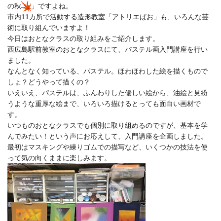
の秋
」ですよね。
市内11カ所で活動する造形教室「
アトリエぱお
」も、いろんな芸
術に取り組んでいますよ！
今日はおとなクラスの取り組みをご紹介します。
西広島駅前教室のおとなクラスにて、パステル画入門講座を行い
ました。
なんとなく知っている、パステル。ほわほわした絵を描くもので
しょ？どうやって描くの？
いえいえ、パステルは、ふんわりした優しい絵から、油絵と見紛
うような重厚な絵まで、いろいろ描けるとっても面白い画材で
す。
いつものおとなクラスでも個別に取り組めるのですが、基本を学
んでみたい！という声にお応えして、入門講座を企画しました。
最初はマスキングや練りゴムでの描写など、いくつかの技法を使
って気の向くままに楽しみます。