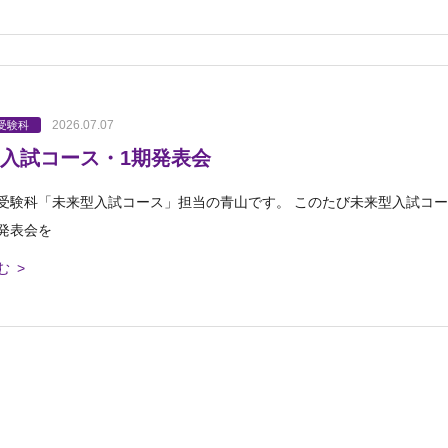
2026.07.07
受験科
入試コース・1期発表会
受験科「未来型入試コース」担当の青山です。 このたび未来型入試コー
発表会を
む >