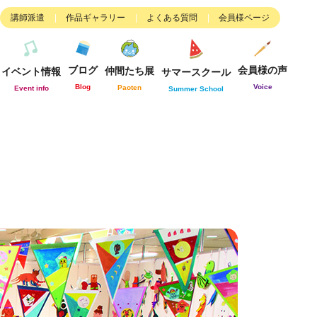
講師派遣
作品ギャラリー
よくある質問
会員様ページ
ブログ
会員様の声
仲間たち展
イベント情報
サマースクール
Blog
Voice
Paoten
Event info
Summer School