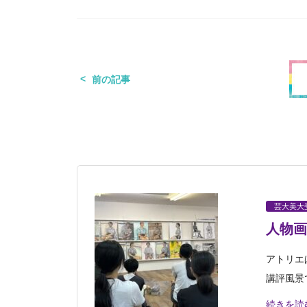
前の記事
芸大美大
人物画
アトリエ
講評風景
続きを読