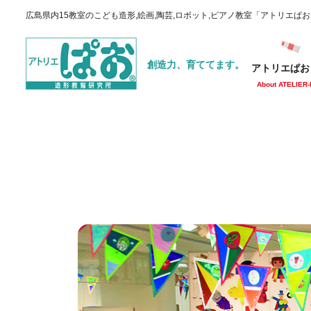
広島県内15教室のこども造形,絵画,陶芸,ロボット,ピアノ教室「アトリエぱ
創造力、育ててます。
アトリエぱお
About ATELIER