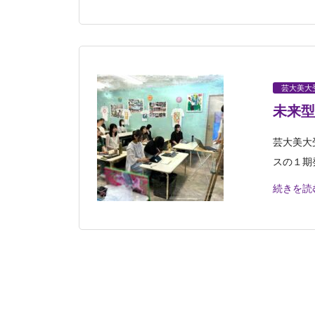
芸大美大
未来型
芸大美大
スの１期
続きを読