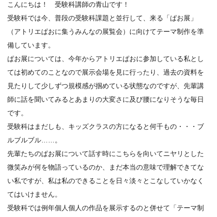
こんにちは！ 受験科講師の青山です！
受験科では今、普段の受験科課題と並行して、来る「ぱお展」
（アトリエぱおに集うみんなの展覧会）に向けてテーマ制作を準
備しています。
ぱお展については、今年からアトリエぱおに参加している私とし
ては初めてのことなので展示会場を見に行ったり、過去の資料を
見たりして少しずつ規模感が掴めている状態なのですが、先輩講
師に話を聞いてみるとあまりの大変さに及び腰になりそうな毎日
です。
受験科はまだしも、キッズクラスの方になると何千もの・・・ブ
ルブルブル……。
先輩たちのぱお展について話す時にこちらを向いてニヤリとした
微笑みが何を物語っているのか、まだ本当の意味で理解できてな
い私ですが、私は私のできることを日々淡々とこなしていかなく
てはいけません。
受験科では例年個人個人の作品を展示するのと併せて「テーマ制