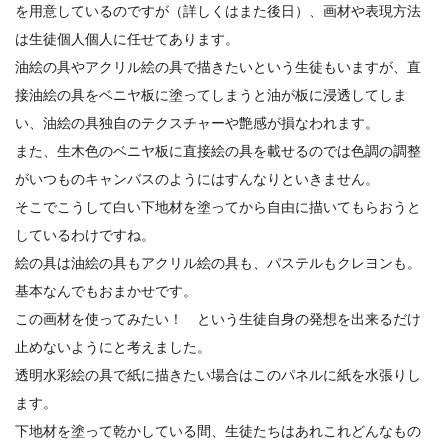
を用意しているのですが（詳しくはまた後日）、画材や表現方法
は生徒個人個人に任せてあります。
油絵の具やアクリル絵の具で描きたいという生徒もいますが、直
接油絵の具をベニヤ板に塗ってしまうと油が板に浸透してしま
い、油絵の具独自のテクスチャーや艶感が損なわれます。
また、生木色のベニヤ板に直接絵の具を載せるのでは色調の調整
がいつものキャンバスのようにはすんなりといきません。
そこでこうして白い下地材を塗ってから自由に描いてもらおうと
しているわけですね。
絵の具は油絵の具もアクリル絵の具も、パステルもクレヨンも。
基本なんでもおまかせです。
この画材を使ってみたい！ という生徒自身の発想を出来るだけ
止めないようにと考えました。
透明水彩絵の具で紙に描きたい場合はこのパネルに紙を水張りし
ます。
下地材を塗って乾かしている間、生徒たちはあれこれどんなもの