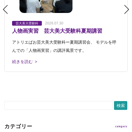
2026.07.30
2026.07.27
2026.07.24
2026.07.19
2026.07.07
芸大美大受験科
芸大美大受験科
芸大美大受験科
芸大美大受験科
芸大美大受験科
人物画実習 芸大美大受験科夏期講習
着彩特訓 芸大美大受験科夏期講習
生命あるモチーフを描く 芸大美大受験科
夏期講習始まりました 芸大美大美術系高校
未来型入試コース・1期発表会
受験科
アトリエぱお芸大美大受験科ー夏期講習会、 モデルを呼
夏期講習会日本画コースの着彩特訓では、本物の金魚を描
アトリエぱお己斐本校3階アトリエに 金魚がお目見え。 水
芸大美大受験科「未来型入試コース」担当の青山です。
芸大美大美術系高校受験科 夏期講習始まりました。 白
んでの「人物画実習」の講評風景です。
きました。 水槽には、かわいらしい金魚
の中をゆったりと優雅に漂う美しい命
このたび未来型入試コースの１期発表会を
島校と己斐本校で、アツい夏のスタートで
続きを読む >
続きを読む >
続きを読む >
続きを読む >
続きを読む >
カテゴリー