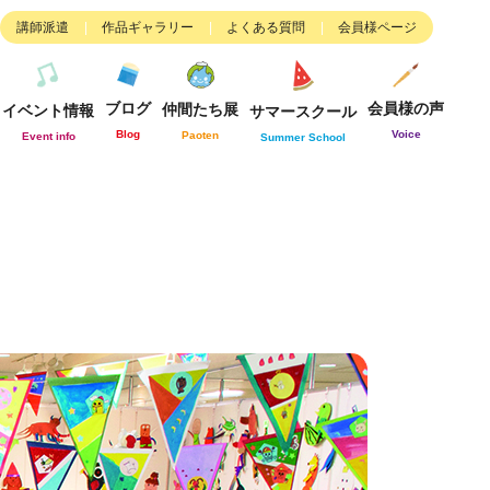
講師派遣
作品ギャラリー
よくある質問
会員様ページ
ブログ
会員様の声
仲間たち展
イベント情報
サマースクール
Blog
Voice
Paoten
Event info
Summer School