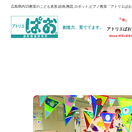
広島県内15教室のこども造形,絵画,陶芸,ロボット,ピアノ教室「アトリエぱ
創造力、育ててます。
アトリエぱお
About ATELIER