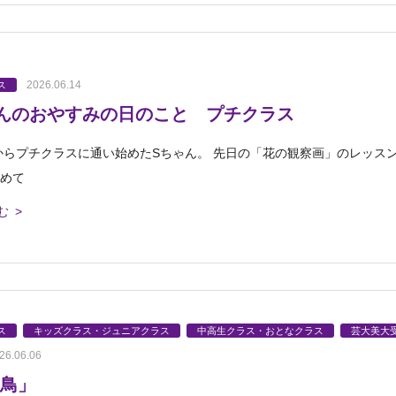
2026.06.14
ス
んのおやすみの日のこと プチクラス
からプチクラスに通い始めたSちゃん。 先日の「花の観察画」のレッス
初めて
む >
ス
キッズクラス・ジュニアクラス
中高生クラス・おとなクラス
芸大美大
26.06.06
鳥」