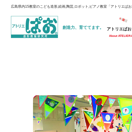
広島県内15教室のこども造形,絵画,陶芸,ロボット,ピアノ教室「アトリエぱ
創造力、育ててます。
アトリエぱお
About ATELIER