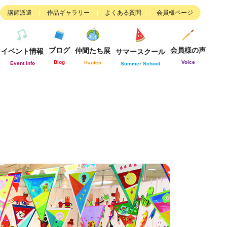
講師派遣
作品ギャラリー
よくある質問
会員様ページ
ブログ
会員様の声
仲間たち展
イベント情報
サマースクール
Blog
Voice
Paoten
Event info
Summer School