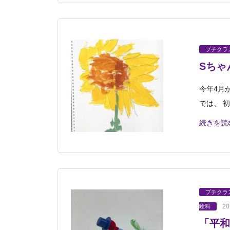
プチクラ
Sちゃ
今年4月
では、 
続きを読
プチクラ
20
験科
「平和