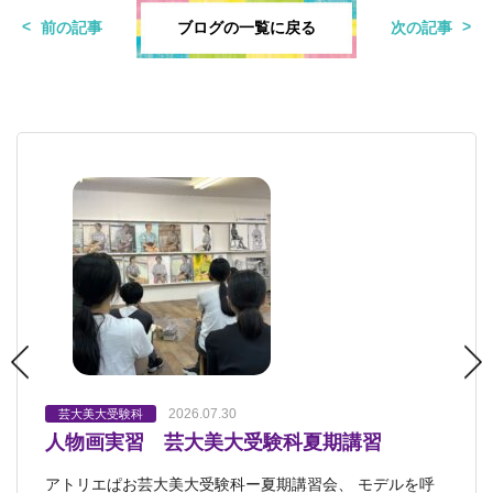
ブログの一覧に戻る
前の記事
次の記事
2026.07.30
2026.07.27
2026.07.24
2026.07.19
2026.07.07
芸大美大受験科
芸大美大受験科
芸大美大受験科
芸大美大受験科
芸大美大受験科
人物画実習 芸大美大受験科夏期講習
着彩特訓 芸大美大受験科夏期講習
生命あるモチーフを描く 芸大美大受験科
夏期講習始まりました 芸大美大美術系高校
未来型入試コース・1期発表会
受験科
アトリエぱお芸大美大受験科ー夏期講習会、 モデルを呼
夏期講習会日本画コースの着彩特訓では、本物の金魚を描
アトリエぱお己斐本校3階アトリエに 金魚がお目見え。 水
芸大美大受験科「未来型入試コース」担当の青山です。