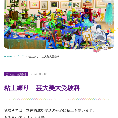
HOME
ブログ
粘土練り 芸大美大受験科
2026.06.10
芸大美大受験科
粘土練り 芸大美大受験科
受験科では、立体構成や塑造のために粘土を使います。
ある日のアトリエの風景。