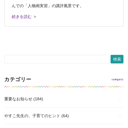
芸大美大美術系高校受験科 夏期講習始まりました。 白
んでの「人物画実習」の講評風景です。
きました。 水槽には、かわいらしい金魚
の中をゆったりと優雅に漂う美しい命
このたび未来型入試コースの１期発表会を
島校と己斐本校で、アツい夏のスタートで
続きを読む >
続きを読む >
続きを読む >
続きを読む >
続きを読む >
カテゴリー
重要なお知らせ
(184)
やすこ先生の、子育てのヒント
(64)