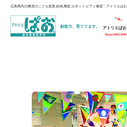
広島県内15教室のこども造形,絵画,陶芸,ロボット,ピアノ教室「アトリエぱ
創造力、育ててます。
アトリエぱお
About ATELIER