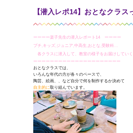
【潜入レポ14】おとなクラス
ーーーー楽子先生の潜入レポート14 ーーーー
プチ,キッズ,ジュニア,中高生,おとな,受験科…
各クラスに潜入して、教室の様子をお届けしていく
ーーーーーーーーーーーーーーーーーーーーー
おとなクラスでは、
いろんな年代の方が各々のペースで、
陶芸、絵画、、など
自分で何を制作するか決めて
自主的に
取り組んでいます。