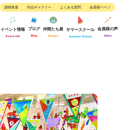
講師派遣
作品ギャラリー
よくある質問
会員様ページ
ブログ
会員様の声
仲間たち展
イベント情報
サマースクール
Blog
Voice
Paoten
Event info
Summer School