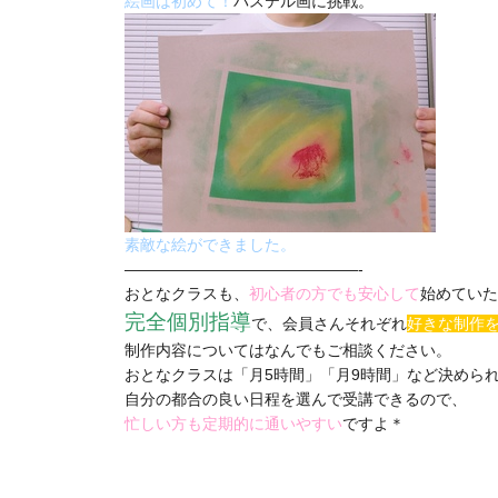
絵画は初めて！
パステル画に挑戦。
素敵な絵ができました。
———————————————-
おとなクラスも、
初心者の方でも安心して
始めていた
完全個別指導
で、会員さんそれぞれ
好きな制作
制作内容についてはなんでもご相談ください。
おとなクラスは「月5時間」「月9時間」など決めら
自分の都合の良い日程を選んで受講できるので、
忙しい方も定期的に通いやすい
ですよ＊