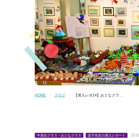
HOME
ブログ
【潜入レポ14】おとなクラ…
2018
中高生クラス・おとなクラス
楽子先生の潜入レポート