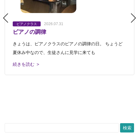
2026.07.31
2023.03.21
2023.03.27
ピアノクラス
オンラインぱお
プレプチ
ピアノクラス
ピアノクラス
プチクラス
会員さんへのお知らせ
プレプチ
キッズクラス・ジュニアクラス
プチクラス
キッズクラス・
ピアノの調律
ピアノクラスの発表会 プログラムができま
もうすぐピアノクラスの発表会♪
ジュニアクラス
中高生クラス・おとなクラス
中高生クラス・おとなクラス
芸大美大受験科
芸大美大受験
ロボット教
した♪
2023.12.31
2024.01.01
科
室
ロボット教室
ピアノクラス
ピアノクラス
きょうは、ピアノクラスのピアノの調律の日。 ちょうど
ピアノクラスの溝尻雅子です。こんにちは。 もうすぐピ
ありがとう2023 よろしく2024
2023年忘年会～ 2024年も進化していきま
ピアノクラス発表会のプログラムができました。 西洋音
夏休み中なので、生徒さんに見学に来ても
アノクラスの発表会です。 ピアノを
す！
楽の礎を築いた古い時代の
私達が齢33で立ち上げた造形教室「アトリエぱお」は、早
続きを読む >
続きを読む >
12月某日 己斐教室で開かれたのは、 アトリエぱおの忘
いもので30周年を迎えました。 会員
続きを読む >
年会。 欠席のスタッフもいたけれど、
続きを読む >
続きを読む >