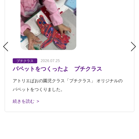
2026.07.25
2026.07.09
2026.06.28
2026.06.14
プチクラス
プチクラス
プチクラス
プチクラス
プチクラス
キッズクラス・ジュニアクラス
中高生クラス・
パペットをつくったよ プチクラス
プチクラス ひまわり完成！
ひまわりを描こう！～テクスチャーアートに
Sちゃんのおやすみの日のこと プチクラス
2026.06.06
おとなクラス
芸大美大受験科
挑戦～
「平和鳥」
アトリエぱおの園児クラス「プチクラス」 オリジナルの
園児さん対象のプチクラス 2週にわたって制作したひまわ
今年4月からプチクラスに通い始めたSちゃん。 先日の
ひまわりを描こう！～テクスチャーアートに挑戦～ 7月に
パペットをつくりました。
りが完成しました！ １
「花の観察画」のレッスンでは、 初めて
「平和鳥」 懐かしいおもちゃドリンキングバード「平和
なり、いよいよ暑い夏がやってきました
鳥」のご紹介です。 コップの水をくちば
続きを読む >
続きを読む >
続きを読む >
続きを読む >
続きを読む >