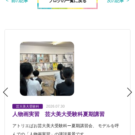
ブログの一覧に戻る
前の記事
次の記事
2026.07.30
2026.07.27
2026.07.24
2026.07.19
2026.07.07
芸大美大受験科
芸大美大受験科
芸大美大受験科
芸大美大受験科
芸大美大受験科
人物画実習 芸大美大受験科夏期講習
着彩特訓 芸大美大受験科夏期講習
生命あるモチーフを描く 芸大美大受験科
夏期講習始まりました 芸大美大美術系高校
未来型入試コース・1期発表会
受験科
アトリエぱお芸大美大受験科ー夏期講習会、 モデルを呼
夏期講習会日本画コースの着彩特訓では、本物の金魚を描
アトリエぱお己斐本校3階アトリエに 金魚がお目見え。 水
芸大美大受験科「未来型入試コース」担当の青山です。
芸大美大美術系高校受験科 夏期講習始まりました。 白
んでの「人物画実習」の講評風景です。
きました。 水槽には、かわいらしい金魚
の中をゆったりと優雅に漂う美しい命
このたび未来型入試コースの１期発表会を