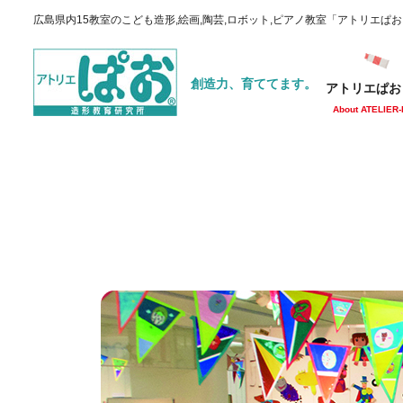
広島県内15教室のこども造形,絵画,陶芸,ロボット,ピアノ教室「アトリエぱ
創造力、育ててます。
アトリエぱお
About ATELIER