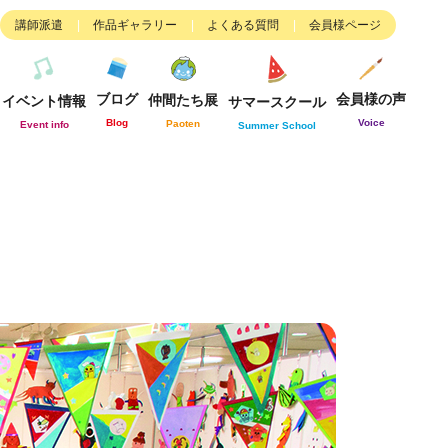
講師派遣
作品ギャラリー
よくある質問
会員様ページ
ブログ
会員様の声
仲間たち展
イベント情報
サマースクール
Blog
Voice
Paoten
Event info
Summer School