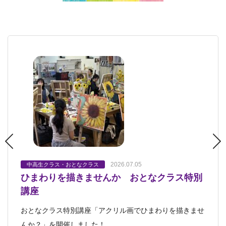
2026.07.05
2026.06.17
2026.06.09
2026.06.07
中高生クラス・おとなクラス
中高生クラス・おとなクラス
中高生クラス・おとなクラス
中高生クラス・おとなクラス
プチクラス
キッズクラス・ジュニアクラス
中高生クラス・
ひまわりを描きませんか おとなクラス特別
おとなクラス 画集を参考に
おとなクラス 水彩画のデモンストレーショ
おとなクラス 木彫に挑戦
2026.06.06
おとなクラス
芸大美大受験科
講座
ン
「平和鳥」
己斐本校にはたくさんの画集があります。 こちらのおと
おとなクラスでは自分のやりたい制作を、 講師と相談し
おとなクラス特別講座「アクリル画でひまわりを描きませ
己斐本校おとなクラスにて 水彩絵の具での制作の方が多
なクラスの方は、 「ジョルジョ・モラン
ながら進めることができます。 こちらの
「平和鳥」 懐かしいおもちゃドリンキングバード「平和
んか？」を開催しました！
い日。 日本画講師の宮郷によるデモンス
鳥」のご紹介です。 コップの水をくちば