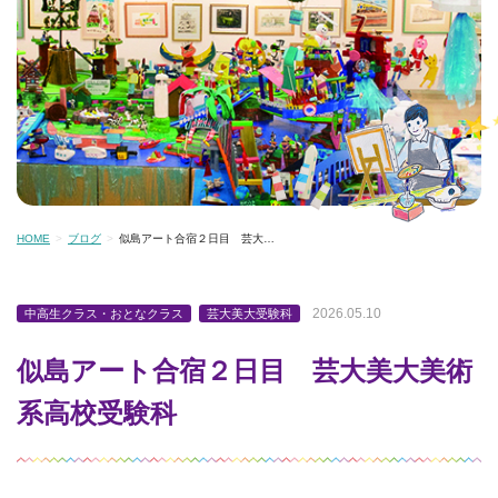
HOME
ブログ
似島アート合宿２日目 芸大…
2026.05.10
中高生クラス・おとなクラス
芸大美大受験科
似島アート合宿２日目 芸大美大美術
系高校受験科