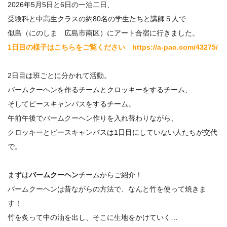
2026年5月5日と6日の一泊二日、
受験科と中高生クラスの約80名の学生たちと講師５人で
似島（にのしま 広島市南区）にアート合宿に行きました。
1日目の様子はこちらをご覧ください https://a-pao.com/43275/
2日目は班ごとに分かれて活動。
バームクーヘンを作るチームとクロッキーをするチーム、
そしてピースキャンバスをするチーム。
午前午後でバームクーヘン作りを入れ替わりながら、
クロッキーとピースキャンバスは1日目にしていない人たちが交代
で。
まずは
バームクーヘン
チームからご紹介！
バームクーヘンは昔ながらの方法で、なんと竹を使って焼きま
す！
竹を炙って中の油を出し、そこに生地をかけていく…