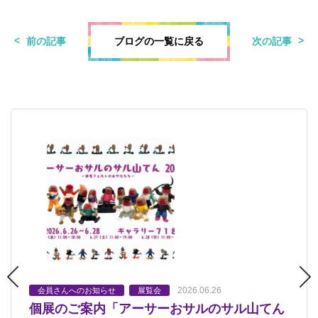
ブログの一覧に戻る
前の記事
次の記事
2026.06.26
2026.06.12
2026.03.08
会員さんへのお知らせ
会員さんへのお知らせ
プレプチ
会員さんへのお知らせ
キッズクラス・ジュニアクラス
プチクラス
展覧会
展覧会
展覧会
キッズクラス・ジュニアクラス
会員さんへのお知らせ
展覧
個展のご案内「アーサーおサルのサル山てん
「アーサーおサルのサル山てん2026」
平和大通り芸術祭
2026.03.06
会
中高生クラス・おとなクラス
会員さんへのお知らせ
スケッ