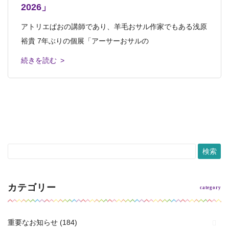
2026」
ホキ美術館へ行ってきました
2026.04.02
チツアー
こんにちは。こどもクラスの浅原です。 私はこどもクラ
平和大通り芸術祭 開催中です。 自由に散策できると
江田島青少年交流の家へ視察 ファミリーア
アトリエぱおの講師であり、羊毛おサル作家でもある浅原
スの講師ですが、羊毛おサル作家でもあり
ころに作品が
みなさんこんにちは。 こどもクラス講師の中島です。 先
ートキャンプ in 江田島
裕貴 7年ぶりの個展「アーサーおサルの
日、写実絵画専門の美術館、ホキ美術館
続きを読む >
続きを読む >
こんにちは！ こどもクラス講師の樺澤です。 春らしい
続きを読む >
続きを読む >
陽気の日も増えてきましたね。 先日、5
続きを読む >
カテゴリー
重要なお知らせ
(184)