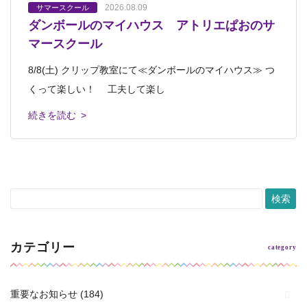
2026.08.07
2026.08.04
2026.08.09
2026.08.06
2026.08.05
サマースクール
展覧会
サマースクール
サマースクール
展覧会
ダンボールのマイハウス アトリエぱおのサ
平和と美術と音楽と～10周年～
「わたしもピカソ!?」 アトリエぱおのサマ
ポーリングアートのケーキ アトリエぱおの
第65回新制作広島グループ展
マースクール
ースクール
サマースクール
「平和と美術と音楽と」〜10周年〜 開幕しました。 一
第65回新制作広島グループ展 始まりました。 アトリエ
8/8(土) クリップ教室にて≪ダンボールのマイハウス≫ つ
まま みて。 わたしのすきないろ。 ふでを、しゅーって
ポーリングって？ 絵画では「絵具をそそぐ、流し込む」
つひとつの作品に込められた想いが
ぱお代表加藤宇章も出品しています。
くって楽しい！ 工夫して楽し
うごかすの。 たのしー
という意味でつかわれる言葉です。 &n
続きを読む >
続きを読む >
続きを読む >
続きを読む >
続きを読む >
カテゴリー
重要なお知らせ
(184)