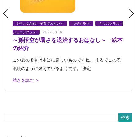
2024.05.11
2023.10.12
2023.09.13
やすこ先生の、子育てのヒント
やすこ先生の、子育てのヒント
やすこ先生の、子育てのヒント
やすこ先生の、子育てのヒント
やすこ先生の、子育てのヒント
プチクラス
プチクラス
キッズクラス・
キッズクラス・
絵本 ねこのオーランド―
「あしたがくるのが心配な時に。」
それでもやっぱりかわいい大切なもの
2024.08.16
2024.02.02
ジュニアクラス
ジュニアクラス
～孫悟空が暑さを退治するおはなし～ 絵本
絵本『おおきくなりすぎたくま』
絵本『ねこのオーランドー』～一緒にキャンプに行きたい
こどもにとって夜はどんな時間でしょうか。 楽しい一日
夏休みが終わって子どもたちは ますますパワーアップし
の紹介
ねこ～ キャスリーン・ヘイル作・画 脇
絵本『おおきくなりすぎたくま』 リンド・ワード 文・
を学校や園で過ごして、 バタンキューで
てくるころですね。 そのパワーに負
この夏の暑さは本当に厳しいものですね。 まるでこの表
画 渡辺茂男 訳 ほるぷ出版 &nbs
続きを読む >
続きを読む >
続きを読む >
紙絵のように燃えているようです。 決定
続きを読む >
続きを読む >