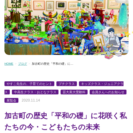
HOME
ブログ
加古町の歴史「平和の礎」に…
やすこ先生の、子育てのヒント
プチクラス
キッズクラス・ジュニアクラ
ス
中高生クラス・おとなクラス
芸大美大受験科
会員さんへのお知らせ
2020.11.14
展覧会
加古町の歴史「平和の礎」に花咲く私
たちの今・こどもたちの未来