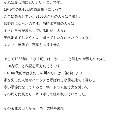
それは爆心地に近いということです。
1945年の8月6日の原爆投下によって
ここに暮らしていた2100人余りの人々は全滅し、
焼野原になったのです。当時水主町の人々は
まさか自分が暮らしている町が、人々が、
突然消えてしまうとは 思ってもいなかったでしょう。
あまりに無残で 言葉もありません。
そして1965年に「水主町」は「かこ」、と読むのが難しいため、
「加古町」と表記を変えたそうです。
1970年代前半はまだこの川べりには 被爆により
家を失った人達がバラックと呼ばれる小屋を建てて暮らし
寒い季節になってくると 朝 ドラム缶で火を焚いて
その周りに集まり、寄り添って暖を取っていました。
その苦難の日々から 75年の時を経て